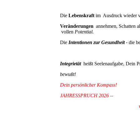
Die
Lebenskraft
im Ausdruck wieder vo
Veränderungen
annehmen, Schatten ak
vollen
Potential.
Die
Intentionen zur Gesundheit -
die b
Integrietät
heißt Seelenaufgabe, Dein Pri
bewußt!
Dein persönlicher
Kompass!
JAHRESSPRUCH 2026 -- Wenn D
wenn Du zögerst,
(Mah